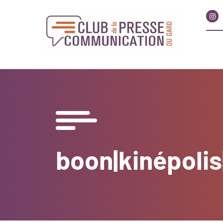
boon|kinépoli