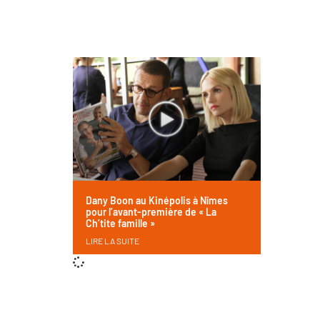
Dany Boon au Kinépolis à Nîmes
pour l’avant-première de « La
Ch’tite famille »
LIRE LA SUITE