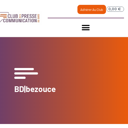
0,00
€
Adhérer Au Club
BD|bezouce