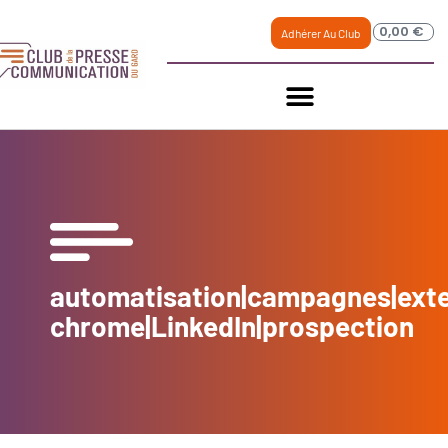
0,00
€
Adhérer Au Club
automatisation|campagnes|ext
chrome|LinkedIn|prospection