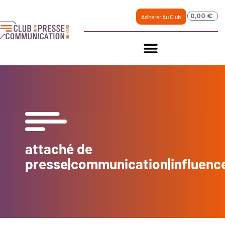
0,00
€
Adhérer Au Club
attaché de
presse|communication|influence