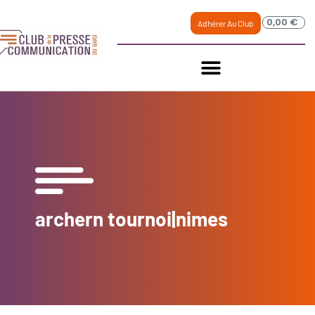
0,00
€
Adhérer Au Club
archern tournoi|nimes