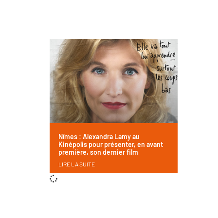
Nîmes : Alexandra Lamy au
Kinépolis pour présenter, en avant
première, son dernier film
LIRE LA SUITE