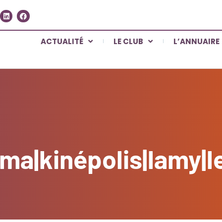
ACTUALITÉ
LE CLUB
L’ANNUAIRE
ma|kinépolis|lamy|l