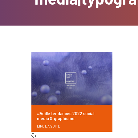
#Veille tendances 2022 social
media & graphisme
LIRE LA SUITE