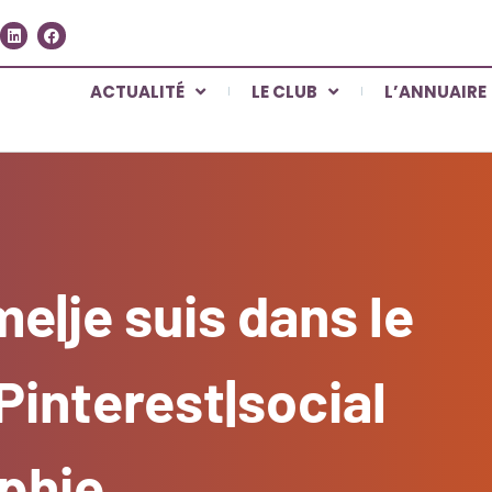
ACTUALITÉ
LE CLUB
L’ANNUAIRE
e|je suis dans le
interest|social
phie