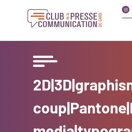
2D|3D|graphism
coup|Pantone|P
media|typogra