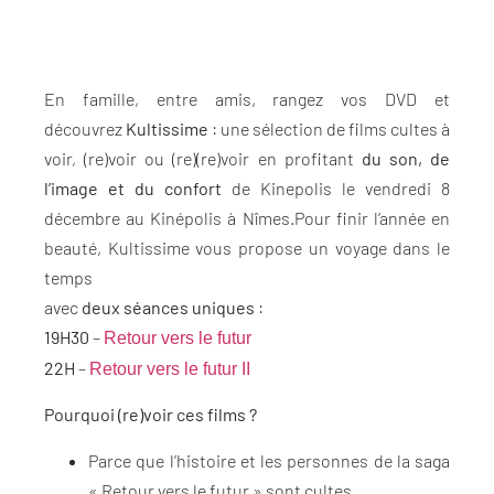
En famille, entre amis, rangez vos DVD et
découvrez
Kultissime
: une sélection de films cultes à
voir, (re)voir ou (re)(re)voir en profitant
du son, de
l’image et du confort
de Kinepolis le vendredi 8
décembre au Kinépolis à Nîmes.Pour finir l’année en
beauté, Kultissime vous propose un voyage dans le
temps
avec
deux séances uniques
:
19H30
–
Retour vers le futur
22H
–
Retour vers le futur II
Pourquoi (re)voir ces films ?
Parce que l’histoire et les personnes de la saga
« Retour vers le futur » sont cultes,