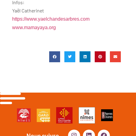
Infos:
Yaël Catherinet
https://www.yaelchandesarbres.
com
www.mamayaya.org
Nous suivre