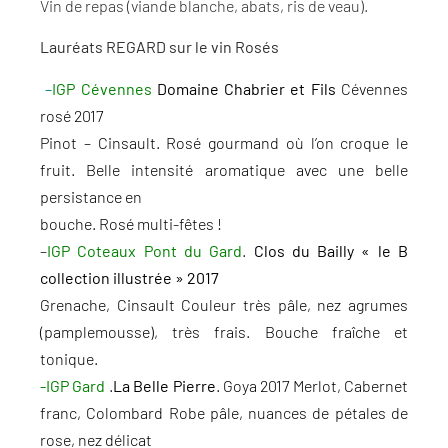
Vin de repas (viande blanche, abats, ris de veau).
Lauréats REGARD sur le vin Rosés
–
IGP Cévennes
Domaine Chabrier et Fils
Cévennes
rosé 2017
Pinot – Cinsault. Rosé gourmand où l’on croque le
fruit. Belle intensité aromatique avec une belle
persistance en
bouche. Rosé multi-fêtes !
–
IGP Coteaux Pont du Gard
.
Clos du Bailly « le B
collection illustrée » 2017
Grenache, Cinsault Couleur très pâle, nez agrumes
(pamplemousse), très frais. Bouche fraîche et
tonique.
-IGP Gard
.
La Belle Pierre
.
Goya 2017
Merlot, Cabernet
franc, Colombard
Robe pâle, nuances de pétales de
rose, nez délicat