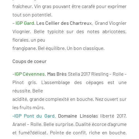
fraîcheur. Vin gras pouvant être carafé pour exprimer
tout son potentiel.
–
IGP Gard
.
Les Cellier des Chartreu
x, Grand Viognier
Viognier. Belle typicité sur des notes abricotées,
florales, un peu
frangipane. Bel équilibre. Un bon classique.
Coups de coeur
–
IGP Cévennes
.
Mas Brès
Stella 2017 Riesling – Rolle –
Pinot gris. L’assemblage des cépages est une
réussite. Belle
acidité, grande complexité en bouche. Nez ouvert sur
les fruits mûrs.
-IGP Pont du Gard.
Domaine Linsola
s liberté 2017.
Aranel – Rolle. Belle surprise. Dualité écorce d’agrume
et fumé?délicat. Pointe de confit, riche en bouche.