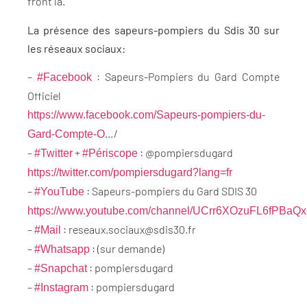
front là.
La présence des sapeurs-pompiers du Sdis 30 sur
les réseaux sociaux:
–
: Sapeurs-Pompiers du Gard Compte
#Facebook
Officiel
https://www.facebook.com/Sapeurs-pompiers-du-
…/
Gard-Compte-O
–
+
: @pompiersdugard
#Twitter
#Périscope
https://twitter.com/pompiersdugard?lang=fr
–
: Sapeurs-pompiers du Gard SDIS 30
#YouTube
https://www.youtube.com/channel/UCrr6XOzuFL6fPBaQ
–
: reseaux.sociaux@sdis30.fr
#Mail
–
: (sur demande)
#Whatsapp
–
: pompiersdugard
#Snapchat
–
: pompiersdugard
#Instagram