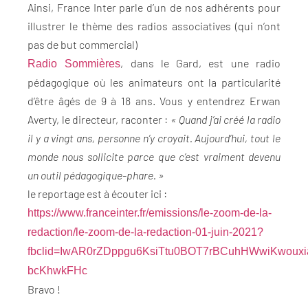
Ainsi, France Inter parle d’un de nos adhérents pour
illustrer le thème des radios associatives (qui n’ont
pas de but commercial)
, dans le Gard, est une radio
Radio Sommières
pédagogique où les animateurs ont la particularité
d’être âgés de 9 à 18 ans. Vous y entendrez Erwan
Averty, le directeur, raconter :
« Quand j’ai créé la radio
il y a vingt ans, personne n’y croyait. Aujourd’hui, tout le
monde nous sollicite parce que c’est vraiment devenu
un outil pédagogique-phare. »
le reportage est à écouter ici :
https://www.franceinter.fr/emissions/le-zoom-de-la-
redaction/le-zoom-de-la-redaction-01-juin-2021?
fbclid=IwAR0rZDppgu6KsiTtu0BOT7rBCuhHWwiKwouxi
bcKhwkFHc
Bravo !