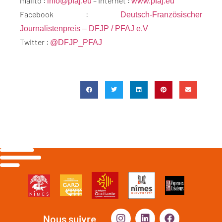
mailto :
– Internet :
info@pfaj.eu
www.pfaj.eu
Facebook :
Deutsch-Französischer
Journalistenpreis – DFJP / PFAJ e.V
Twitter :
@DFJP_PFAJ
Nous suivre