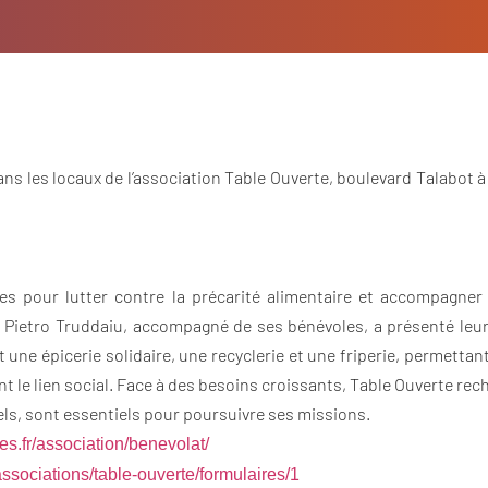
 dans les locaux de l’association Table Ouverte, boulevard Talabot
s pour lutter contre la précarité alimentaire et accompagner l
t Pietro Truddaiu, accompagné de ses bénévoles, a présenté leurs
t une épicerie solidaire, une recyclerie et une friperie, permettan
nt le lien social. Face à des besoins croissants, Table Ouverte r
els, sont essentiels pour poursuivre ses missions.
es.fr/association/benevolat/
ssociations/table-ouverte/formulaires/1