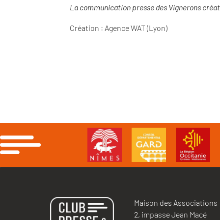
La communication presse des Vignerons créate
Création : Agence WAT (Lyon)
Maison des Associations
2, impasse Jean Macé