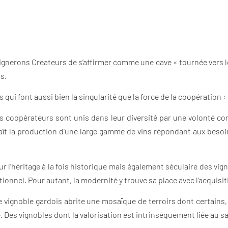
Vignerons Créateurs de s’affirmer comme une cave « tournée vers l
s.
 qui font aussi bien la singularité que la force de la coopération :
 les coopérateurs sont unis dans leur diversité par une volonté c
naît la production d’une large gamme de vins répondant aux be
ur l’héritage à la fois historique mais également séculaire des vig
ditionnel. Pour autant, la modernité y trouve sa place avec l’acquisi
 le vignoble gardois abrite une mosaïque de terroirs dont certains
. Des vignobles dont la valorisation est intrinsèquement liée au sa