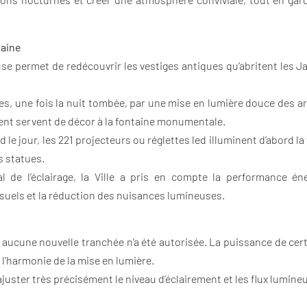
taine
se permet de redécouvrir les vestiges antiques qu’abritent les J
sées, une fois la nuit tombée, par une mise en lumière douce des arb
 vent servent de décor à la fontaine monumentale.
 le jour, les 221 projecteurs ou réglettes led illuminent d’abord 
s statues.
 de l’éclairage, la Ville a pris en compte la performance éner
isuels et la réduction des nuisances lumineuses.
ucune nouvelle tranchée n’a été autorisée. La puissance de certai
 l’harmonie de la mise en lumière.
ajuster très précisément le niveau d’éclairement et les flux lumine