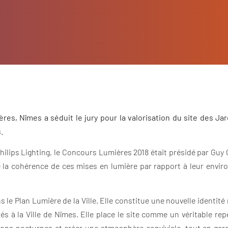
s, Nîmes a séduit le jury pour la valorisation du site des Jard
s.
ilips Lighting, le Concours Lumières 2018 était présidé par Guy 
é la cohérence de ces mises en lumière par rapport à leur enviro
ns le Plan Lumière de la Ville. Elle constitue une nouvelle identi
s à la Ville de Nîmes. Elle place le site comme un véritable re
tions nocturnes et créer une atmosphère conviviale, tout en gar