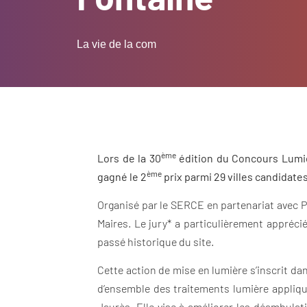
La vie de la com
ème
Lors de la 30
édition du Concours Lumière
ème
gagné le 2
prix parmi 29 villes candidate
Organisé par le SERCE en partenariat avec Ph
Maires. Le jury* a particulièrement appréci
passé historique du site.
Cette action de mise en lumière s’inscrit da
d’ensemble des traitements lumière appliqué
Jaurès. Elle vise à améliorer les déambula