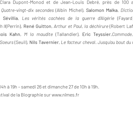
 Clara Dupont-Monod et de Jean-Louis Debré, près de 100 au
,
Quatre-vingt-dix secondes
(Albin Michel),
Salomon Malka
,
Dictio
 Sévillia
,
Les vérités cachées de la guerre d’Algérie
(Fayard
h II
(Perrin),
René Guitton
,
Arthur et Paul, la déchirure
(Robert Laf
çois Kahn
,
M la maudite
(Tallandier),
Eric Teyssier
,
Commode, 
s Soeurs
(Seuil),
Nils Tavernier
,
Le facteur cheval
.
Jusqu’au bout du 
 14h à 19h – samedi 26 et dimanche 27 de 10h à 19h.
tival de la Biographie sur www.nîmes.fr