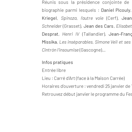
Réunis sous la présidence conjointe de
biographie parmi lesquels :
Daniel Picouly
Kriegel
,
Spinoza, l’autre voie
(Cerf),
Jean
Schneider
(Grasset),
Jean des Cars
,
Elisabet
Desprat
,
Henri IV
(Tallandier),
Jean-Fran
Missika
,
Les inséparables, Simone Veil et se
Cintrón l’insoumise
(Gascogne)…
Infos pratiques
Entrée libre
Lieu : Carré d’Art (face à la Maison Carrée)
Horaires d’ouverture : vendredi 25 janvier de
Retrouvez début janvier le programme du Fes