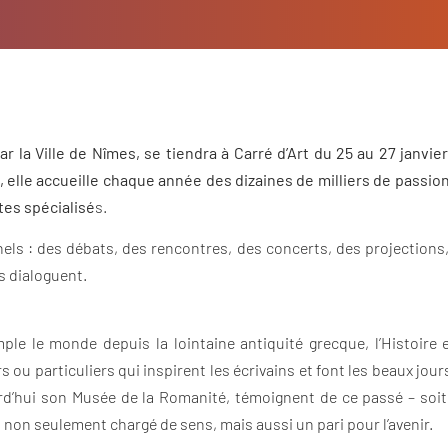
ar la Ville de Nîmes, se tiendra à Carré d’Art du 25 au 27 janvie
e, elle accueille chaque année des dizaines de milliers de passi
tes spécialisé
s.
ls : des débats, des rencontres, des concerts, des projections
s dialoguent.
mple le monde depuis la lointaine antiquité grecque, l’Histoire
rs ou particuliers qui inspirent les écrivains et font les beaux jou
’hui son Musée de la Romanité, témoignent de ce passé – soit 
t non seulement chargé de sens, mais aussi un pari pour l’avenir.