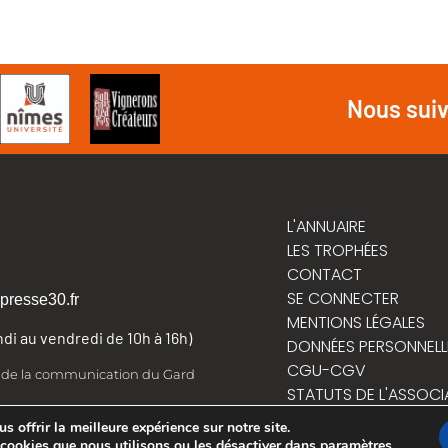
Nous sui
L'ANNUAIRE
LES TROPHÉES
CONTACT
SE CONNECTER
presse30.fr
MENTIONS LÉGALES
undi au vendredi de 10h à 16h)
DONNÉES PERSONNELL
CGU-CGV
t de la communication du Gard
STATUTS DE L'ASSOCI
RÈGLEMENT INTÉRIEUR
 offrir la meilleure expérience sur notre site.
 cookies que nous utilisons ou les désactiver dans
paramètres
.