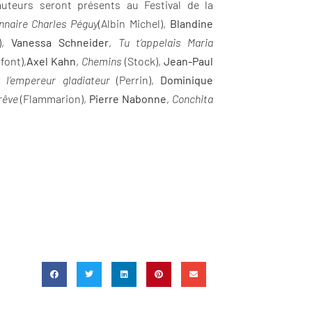
teurs seront présents au Festival de la
nnaire Charles Péguy
(Albin Michel),
Blandine
),
Vanessa Schneider
,
Tu t’appelais Maria
font),
Axel Kahn
,
Chemins
(Stock),
Jean-Paul
l’empereur gladiateur
(Perrin),
Dominique
rêve
(Flammarion),
Pierre Nabonne
,
Conchita