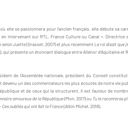
où elle se passionnera pour l’ancien français, elle débute sa car
t en intervenant sur RTL, France Culture ou Canal +. Directrice a
n selon Juette
(Grasset, 2007) et plus récemment
Le roi disait que j
8), qui présente un étonnant dialogue entre Aliénor d’Aquitaine et 
ésident de l’Assemblée nationale, président du Conseil constitu
 devenu un des commentateurs les plus écoutés de notre vie publiq
publique et de ceux qui la structurent. Il est l’auteur de nom
onnaire amoureux de la République
(Plon, 2017) ou
Tu le raconteras pl
 Ces oubliés qui ont fait la France
(Albin Michel, 2018).