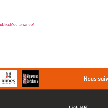
blicsMediterrane
e/
Nous sui
L'ANNUAIRE