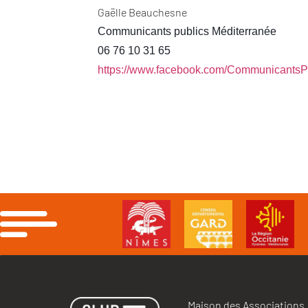
Gaëlle Beauchesne
Communicants publics Méditerranée
06 76 10 31 65
https://www.facebook.com/
CommunicantsPu
Maison des Associations