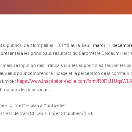
ts publics de Montpellier (CPM) aura lieu
mardi 11 décembr
 présentera les principaux résultats du Baromètre Epiceum Harris
mesuré l’opinion des Français sur les supports édités par les col
ux élus pour comprendre l’usage et la perception de la communica
 limité
:
https://www.inscription-
facile.com/form/
R0RtJ1UqsWL6
t toujours les bienvenus.
e – 10, rue Marceau à Montpellier
arrêts de tram St Denis (L3) et St Guilhem (L4).