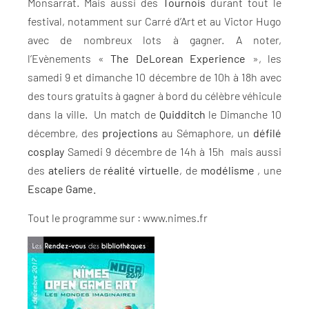
Monsarrat. Mais aussi des
Tournois
durant tout le
festival, notamment sur Carré d’Art et au Victor Hugo
avec de nombreux lots à gagner. A noter,
l’Evènements «
The DeLorean Experience
», les
samedi 9 et dimanche 10 décembre de 10h à 18h avec
des tours gratuits à gagner à bord du célèbre véhicule
dans la ville. Un match de
Quidditch
le Dimanche 10
décembre, des
projections
au Sémaphore, un
défilé
cosplay
Samedi 9 décembre de 14h à 15h mais aussi
des
ateliers
de
réalité virtuelle
, de
modélisme
, une
Escape Game.
Tout le programme sur : www.nimes.fr