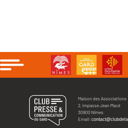
Maison des Associations
2, impasse Jean Macé
30900 Nîmes
Email:
contact@clubdela