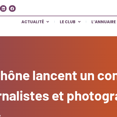
ACTUALITÉ
LE CLUB
L’ANNUAIRE
Rhône lancent un co
rnalistes et photog
s