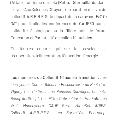
(
Attac
), Tourisme durable (
Petits Débrouillards
dans
le cycle Aux Sciences Citoyens), la parution du livre du
collectif
A.R.B.R.E.S
, le départ de la caravane
Faï Ta
Dé
*
pour l’Italie, les conférences du
CAUE30
sur la
solidarité écologique ou la filière bois, le forum
Education et Parentalité du
collectif Lucioles
…
Et d’autres encore, qui sur le recyclage, la
récupération, l’alimentation, l’éducation, l’énergie…
Les membres du Collectif Nîmes en Transition
:
Les
Incroyables Comestibles, La Ressourcerie du Pont (Le-
Vigan), Les Colibris, Les Pensées Sauvages, Collectif
Récup’AntiGaspi, Les P’tits Débrouillards, HabFab, Les
Vrais Monnayeurs, CAUE Gard, NimeSel, ADIES,
Collectif A.R.B.R.E.S, Les Survoltés, Enercoop,