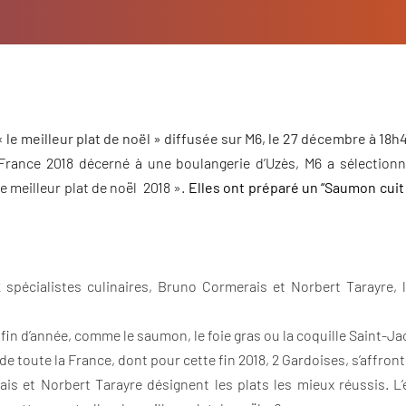
 le meilleur plat de noël » diffusée sur M6, le 27 décembre à 18
 France 2018 décerné à une boulangerie d’Uzès, M6 a sélectionné
le meilleur plat de noël 2018 ».
Elles ont préparé
un “S
aumon cuit 
2 spécialistes culinaires, Bruno Cormerais et Norbert Tarayre, 
fin d’année, comme le saumon, le foie gras ou la coquille Saint-Ja
 toute la France, dont pour cette fin 2018, 2 Gardoises, s’affronte
s et Norbert Tarayre désignent les plats les mieux réussis. L’é