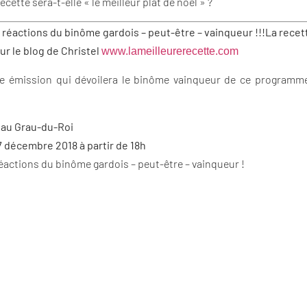
cette sera-t-elle « le meilleur plat de noël » ?
s réactions du binôme gardois – peut-être – vainqueur !!!
La recet
ur le blog de Christel
www.lameilleurerecette.com
tte émission qui dévoilera le binôme vainqueur de ce programme 
 au Grau-du-Roi
7 décembre 2018 à partir de 18h
 réactions du binôme gardois – peut-être – vainqueur !