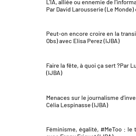
L’IA, alliée ou ennemie de l’inform
Par David Larousserie (Le Monde)
Peut-on encore croire en la trans
Obs) avec Elisa Perez (IJBA)
Faire la fête, à quoi ça sert ?Pa
(IJBA)
Menaces sur le journalisme dʼinve
Célia Lespinasse (IJBA)
Féminisme, égalité, #MeToo : le 