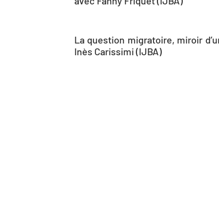
avec Fanny Friquet (IJBA)
La question migratoire, miroir dʼ
Inès Carissimi (IJBA)