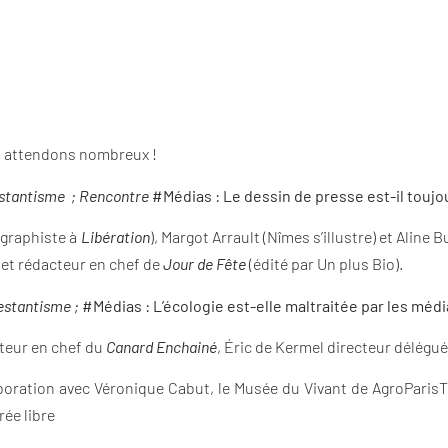
s attendons nombreux !
testantisme ; Rencontre
#Médias : Le dessin de presse est-il toujou
(graphiste à
Libération
), Margot Arrault (Nîmes s’illustre) et Aline 
, et rédacteur en chef de
Jour de Fête
(édité par Un plus Bio).
testantisme ;
#Médias : L’écologie est-elle maltraitée par les médi
teur en chef du
Canard Enchainé
, Éric de Kermel directeur délégu
aboration avec Véronique Cabut, le Musée du Vivant de AgroParisT
rée libre