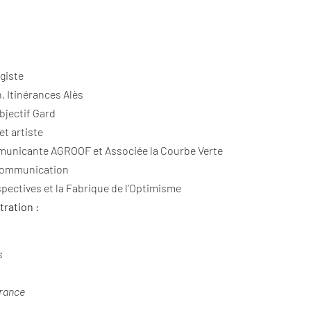
igiste
n, Itinérances Alès
Objectif Gard
et artiste
mmunicante AGROOF et Associée la Courbe Verte
ommunication
spectives et la Fabrique de l’Optimisme
ration :
s
France