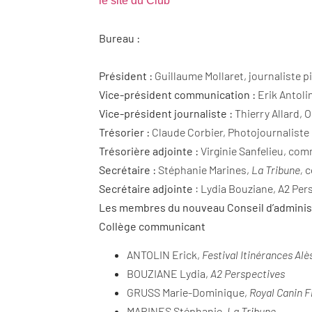
le site du Club
Bureau :
Président :
Guillaume Mollaret, journaliste p
Vice-président communication :
Erik Antoli
Vice-président journaliste :
Thierry Allard, 
Trésorier :
Claude Corbier, Photojournaliste 
Trésorière adjointe :
Virginie Sanfelieu, co
Secrétaire :
Stéphanie Marines,
La Tribune,
c
Secrétaire adjointe
: Lydia Bouziane, A2 Per
Les membres du nouveau Conseil d’administ
Collège communicant
ANTOLIN Erick,
Festival Itinérances Alè
BOUZIANE Lydia,
A2 Perspectives
GRUSS Marie-Dominique,
Royal Canin 
MARINES Stéphanie,
La Tribune