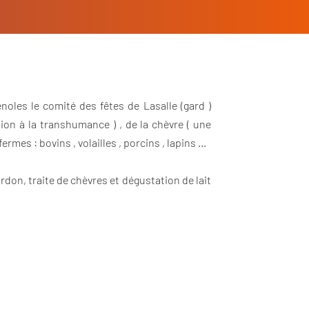
noles le comité des fêtes de Lasalle (gard )
on à la transhumance ) , de la chèvre ( une
rmes : bovins , volailles , porcins , lapins …
don, traite de chèvres et dégustation de lait