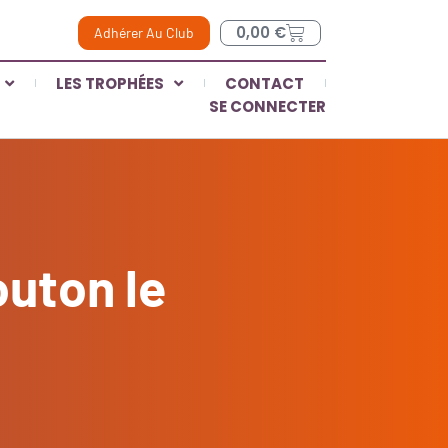
0,00
€
Adhérer Au Club
LES TROPHÉES
CONTACT
SE CONNECTER
outon le