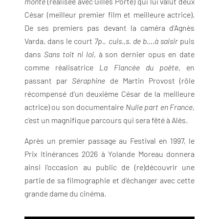
monte
(réalisée avec Gilles Porte) qui lui valut deux
César (meilleur premier film et meilleure actrice).
De ses premiers pas devant la caméra d’Agnès
Varda, dans le court
7p., cuis.,s. de b….à saisir
puis
dans
Sans toit ni loi
, à son dernier opus en date
comme réalisatrice
La Fiancée du poète
, en
passant par
Séraphine
de Martin Provost (rôle
récompensé d’un deuxième César de la meilleure
actrice) ou son documentaire
Nulle part en France
,
c’est un magnifique parcours qui sera fêté à Alès.
Après un premier passage au Festival en 1997, le
Prix Itinérances 2026 à Yolande Moreau donnera
ainsi l’occasion au public de (re)découvrir une
partie de sa filmographie et d’échanger avec cette
grande dame du cinéma.