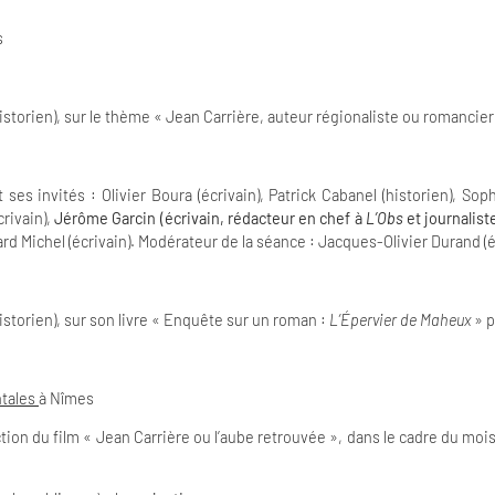
s
storien), sur le thème « Jean Carrière, auteur régionaliste ou romancier 
 ses invités : Olivier Boura (écrivain), Patrick Cabanel (historien), Sop
rivain),
Jérôme Garcin (écrivain, rédacteur en chef à
L’Obs
et journalist
 Michel (écrivain). Modérateur de la séance : Jacques-Olivier Durand (é
storien), sur son livre « Enquête sur un roman :
L’Épervier de Maheux
» p
ntales
à Nîmes
ion du film « Jean Carrière ou l’aube retrouvée », dans le cadre du moi