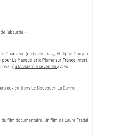
de l’absurde ».
hie Chauveau (écrivaine, s.r.), Philippe Chuyen
e pour Le Masque et la Plume sur France Inter),
crivain)
à l’Académie cévenole
à Alès
aru aux éditions Le Bousquet-La Barthe.
s du film documentaire. Un film de Laure Pradal