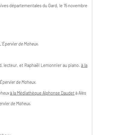
rchives départementales du Gard, le 15 novembre
L’Épervier de Maheux
.
d, lecteur, et Raphaël Lemonnier au piano.
à la
’Épervier de Maheux
.
Maheux
à la Médiathèque Alphonse Daudet
à Alès
pervier de Maheux.