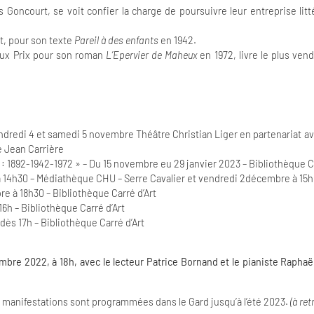
s Goncourt, se voit confier la charge de poursuivre leur entreprise litt
, pour son texte
Pareil à des enfants
en 1942.
eux Prix pour son roman
L’Epervier de Maheux
en 1972, livre le plus ve
endredi 4 et samedi 5 novembre Théâtre Christian Liger en partenariat a
e Jean Carrière
 : 1892-1942-1972 » – Du 15 novembre eu 29 janvier 2023 – Bibliothèque Ca
14h30 – Médiathèque CHU – Serre Cavalier et vendredi 2décembre à 15h –
e à 18h30 – Bibliothèque Carré d’Art
6h – Bibliothèque Carré d’Art
ès 17h – Bibliothèque Carré d’Art
embre 2022, à 18h,
avec le lecteur Patrice Bornand et le pianiste Raph
manifestations sont programmées dans le Gard jusqu’à l’été 2023.
(à ret