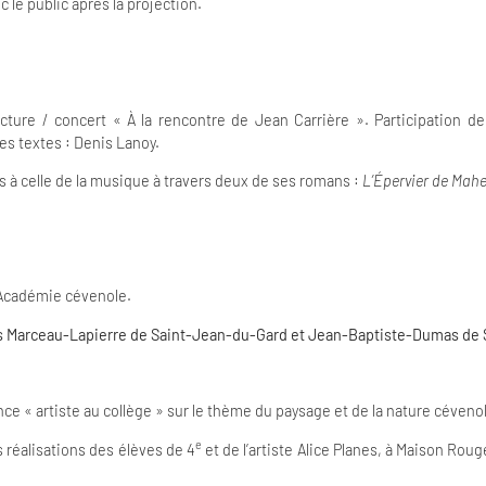
le public après la projection.
ture / concert « À la rencontre de Jean Carrière ». Participation d
es textes : Denis Lanoy.
ts à celle de la musique à travers deux de ses romans :
L’Épervier de Maheu
l’Académie cévenole.
s Marceau-Lapierre de Saint-Jean-du-Gard et Jean-Baptiste-Dumas de S
e « artiste au collège » sur le thème du paysage et de la nature céveno
e
 réalisations des élèves de 4
et de l’artiste Alice Planes, à Maison Ro