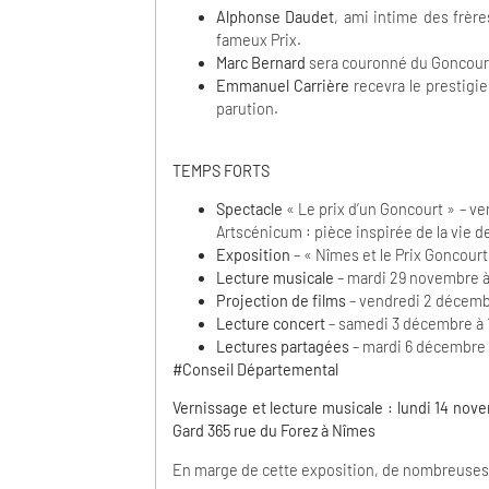
Alphonse Daudet
, ami intime des frère
fameux Prix.
Marc Bernard
sera couronné du Goncourt
Emmanuel Carrière
recevra le prestigi
parution.
TEMPS FORTS
Spectacle
« Le prix d’un Goncourt » – v
Artscénicum : pièce inspirée de la vie d
Exposition
– « Nîmes et le Prix Goncourt
Lecture musicale
– mardi 29 novembre à 
Projection de films
– vendredi 2 décembr
Lecture concert
– samedi 3 décembre à 1
Lectures partagées
– mardi 6 décembre d
#Conseil Départemental
Vernissage et lecture musicale : lundi 14 nov
Gard
365 rue du Forez à Nîmes
En marge de cette exposition, de nombreuses 