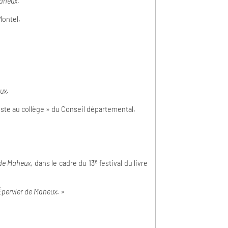
 Maheux.
Montel.
eux.
tiste au collège » du Conseil départemental.
e
 de Maheux,
dans le cadre du 13
festival du livre
Épervier de Maheux
. »