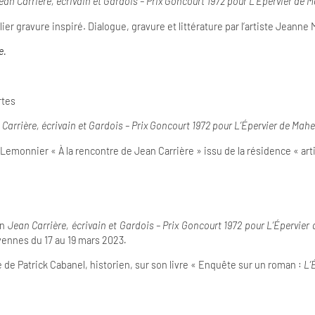
ean Carrière, écrivain et Gardois – Prix Goncourt 1972 pour L’Épervier de
ier gravure inspiré. Dialogue, gravure et littérature par l’artiste Jeanne 
e.
rtes
Carrière, écrivain et Gardois – Prix Goncourt 1972 pour L’Épervier de Mah
l Lemonnier « À la rencontre de Jean Carrière » issu de la résidence « ar
on
Jean Carrière, écrivain et Gardois – Prix Goncourt 1972 pour L’Épervier
nnes du 17 au 19 mars 2023
.
e de Patrick Cabanel, historien, sur son livre « Enquête sur un roman :
L’