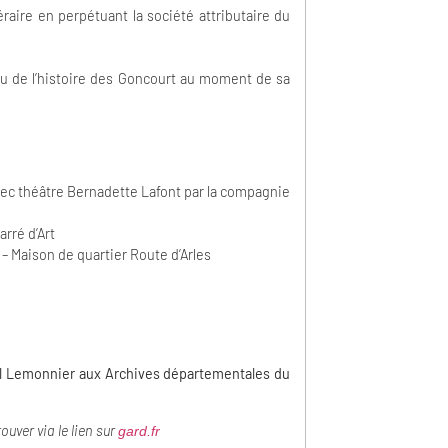
éraire en perpétuant la société attributaire du
ndu de l’histoire des Goncourt au moment de sa
vec théâtre Bernadette Lafont par la compagnie
rré d’Art
 Maison de quartier Route d’Arles
aël Lemonnier
aux Archives départementales du
rouver via le lien sur
gard.fr