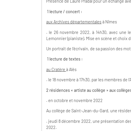
Présence de Laure Pradal pour un échange avec 
1 lecture / concert :
aux Archives départementales
à Nîmes
. le 26 novembre 2022, à 14h30, avec une lec
Lemonnier (pianiste). Mise en scène et choix d
Un portrait de l’écrivain, de sa passion des mo
1 lecture de textes :
au Cratère
à Alès
. le 18 novembre à 17h30, par les membres de 
2 résidences « artiste au collège »
aux collège
. en octobre et novembre 2022
Au collège de Saint-Jean-du-Gard, une résidenc
. jeudi 8 décembre 2022, une présentation des
2022.