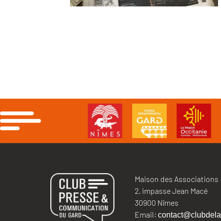
Maison des Associations
2, impasse Jean Macé
30900 Nîmes
Email:
contact@clubdela