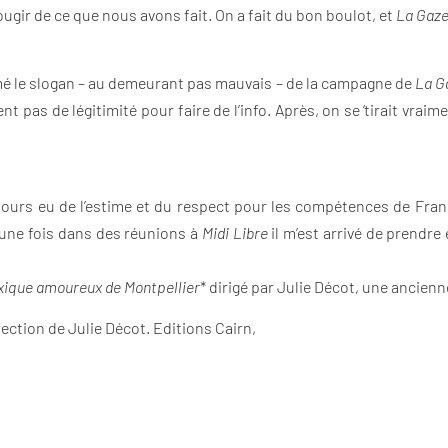
ugir de ce que nous avons fait. On a fait du bon boulot, et
La Gaze
mé le slogan – au demeurant pas mauvais – de la campagne de
La G
 pas de légitimité pour faire de l’info. Après, on se ‘tirait vraime
ours eu de l’estime et du respect pour les compétences de Franç
d’une fois dans des réunions à
Midi Libre
il m’est arrivé de prendr
xique amoureux de Montpellier
* dirigé par Julie Décot, une ancien
irection de Julie Décot. Editions Cairn,