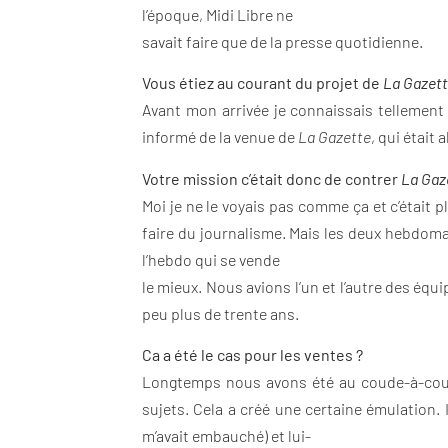
l’époque, Midi Libre ne
savait faire que de la presse quotidienne.
Vous étiez au courant du projet de
La Gazet
Avant mon arrivée je connaissais tellement b
informé de la venue de
La Gazette
, qui était
Votre mission c’était donc de contrer
La Gaz
Moi je ne le voyais pas comme ça et c’était p
faire du journalisme. Mais les deux hebdomada
l’hebdo qui se vende
le mieux. Nous avions l’un et l’autre des équ
peu plus de trente ans.
Ca a été le cas pour les ventes ?
Longtemps nous avons été au coude-à-coude
sujets. Cela a créé une certaine émulation. I
m’avait embauché) et lui-