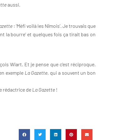
tte
aussi.
azette
: ‘Mèfi voilà les Nîmois’. Je trouvais que
nt la bourre’ et quelques fois ça tirait bas on
ois Wiart. Et je pense que c’est réciproque.
e en exemple
La Gazette
, qui a souvent un bon
ne rédactrice de
La Gazette
!