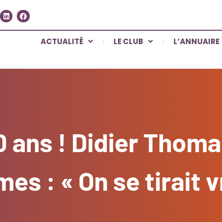
ACTUALITÉ
LE CLUB
L’ANNUAIRE
0 ans ! Didier Thom
s : « On se tirait v