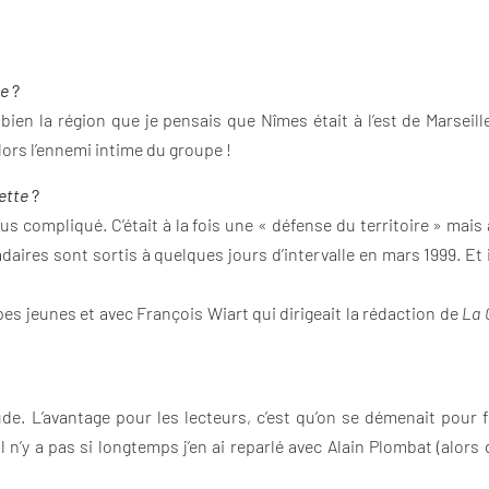
te
?
ien la région que je pensais que Nîmes était à l’est de Marseille
 alors l’ennemi intime du groupe !
ette
?
lus compliqué. C’était à la fois une « défense du territoire » mai
ires sont sortis à quelques jours d’intervalle en mars 1999. Et il
ipes jeunes et avec François Wiart qui dirigeait la rédaction de
La 
. L’avantage pour les lecteurs, c’est qu’on se démenait pour f
l n’y a pas si longtemps j’en ai reparlé avec Alain Plombat (alors