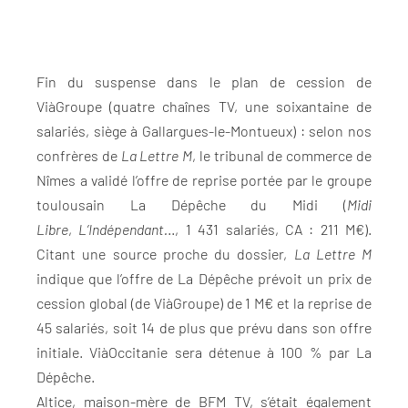
Fin du suspense dans le plan de cession de
ViàGroupe (quatre chaînes TV, une soixantaine de
salariés, siège à Gallargues-le-Montueux) : selon nos
confrères de
La Lettre M
, le tribunal de commerce de
Nîmes a validé l’offre de reprise portée par le groupe
toulousain La Dépêche du Midi (
Midi
Libre
,
L’Indépendant.
.., 1 431 salariés, CA : 211 M€).
Citant une source proche du dossier,
La Lettre M
indique que l’offre de La Dépêche prévoit un prix de
cession global (de ViàGroupe) de 1 M€ et la reprise de
45 salariés, soit 14 de plus que prévu dans son offre
initiale. ViàOccitanie sera détenue à 100 % par La
Dépêche.
Altice, maison-mère de BFM TV, s’était également