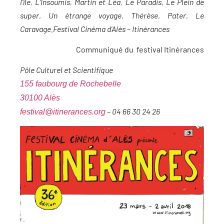
l’île
,
L’Insoumis
,
Martin et Léa
,
Le Paradis
,
Le Plein de
super
,
Un étrange voyage
,
Thérèse
,
Pater
,
Le
Caravage.Festival Cinéma d’Alès – Itinérances
Communiqué du festival Itinérances
Pôle Culturel et Scientifique
155 faubourg de Rochebelle
30100 Alès
– 04 66 30 24 26
festival@itinerances.org