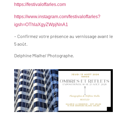
https://festivaloffarles.com
https://www.instagram.com/festivaloffarles?
igsh=OThlaXgyZWpjNnA1
– Confirmez votre présence au vernissage avant le
5 août.
Delphine Mialhe/ Photographe.