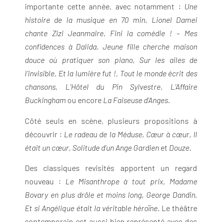
importante cette année, avec notamment :
Une
histoire de la musique en 70 min
,
Lionel Damei
chante Zizi Jeanmaire
,
Fini la comédie ! – Mes
confidences à Dalida
,
Jeune fille cherche maison
douce où pratiquer son piano
,
Sur les ailes de
l’invisible
,
Et la lumière fut !
,
Tout le monde écrit des
chansons
,
L’Hôtel du Pin Sylvestre
,
L’Affaire
Buckingham
ou encore
La Faiseuse d’Anges
.
Côté seuls en scène, plusieurs propositions à
découvrir :
Le radeau de la Méduse
,
Cœur à cœur
,
Il
était un cœur
,
Solitude d’un Ange Gardien
et
Douze
.
Des classiques revisités apportent un regard
nouveau :
Le Misanthrope à tout prix
,
Madame
Bovary en plus drôle et moins long
,
George Dandin,
Et si Angélique était la véritable héroïne
. Le théâtre
contemporain est aussi bien représenté avec des