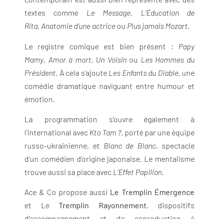
textes comme
Le Message
,
L’Éducation de
Rita
,
Anatomie d’une actrice
ou
Plus jamais Mozart
.
Le registre comique est bien présent :
Papy
Mamy
,
Amor à mort
,
Un Voisin
ou
Les Hommes du
Président
. À cela s’ajoute
Les Enfants du Diable
, une
comédie dramatique naviguant entre humour et
émotion.
La programmation s’ouvre également à
l’international avec
Kto Tam ?
, porté par une équipe
russo-ukrainienne, et
Blanc de Blanc
, spectacle
d’un comédien d’origine japonaise. Le mentalisme
trouve aussi sa place avec
L’Effet Papillon
.
Ace & Co propose aussi
Le Tremplin Émergence
et Le
Tremplin Rayonnement
, dispositifs
d’accompagnement et de coproduction à