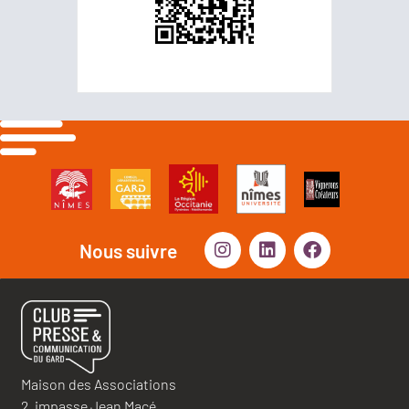
Nous suivre
Maison des Associations
2, impasse Jean Macé