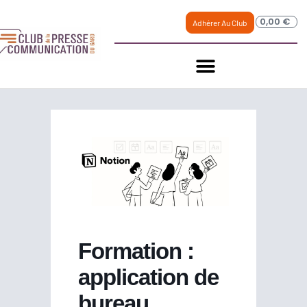
0,00
€
Adhérer Au Club
Formation :
application de
bureau