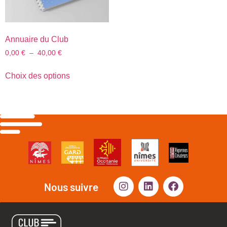
Annuaire du Club
0,00
€
–
40,00
€
Choix des options
Nous suivre