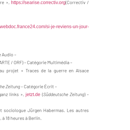
ere »,
(Correctiv /
https://searise.correctiv.org
//webdoc.france24.com/si-
je-reviens-un-jour-
e Audio –
 ARTE / ORF) – Catégorie Multimédia –
 au projet « Traces de la guerre en Alsace
he Zeitung
– Catégorie Écrit –
ganz links »,
(
Süddeutsche Zeitung
) –
jetzt.de
t sociologue Jürgen Habermas. Les autres
 à 18 heures à Berlin.