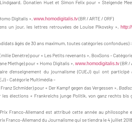
Lindgaard, Donatien Huet et Simon Felix pour « Steigende Me
Homo Digitalis »,
(BR / ARTE / ORF)
www.homodigitalis.tv
iens un jour, les lettres retrouvées de Louise Pikovsky »,
http:
didats âgés de 30 ans maximum, toutes catégories confondues) :
milie Denètre) pour « Les Petits revenants », BoxSons – Catégori
iane Miethge) pour « Homo Digitalis »,
(BR /
www.homodigitalis.tv
taire d’enseignement du journalisme (CUEJ) qui ont participé
J) – Catégorie Multimédia –
c Franz Schmider) pour « Der Kampf gegen das Vergessen »,
Badisc
 les élections « Frankreichs junge Politik, von ganz rechts bis 
ix Franco-Allemand est attribué cette année au philosophe e
rix Franco-Allemand du Journalisme qui se tiendra le 4 juillet 2018,