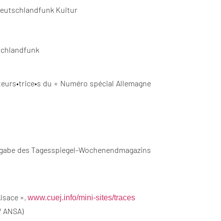
 Deutschlandfunk Kultur
tschlandfunk
teurs•trice•s du « Numéro spécial Allemagne
lausgabe des Tagesspiegel-Wochenendmagazins
Alsace »,
www.cuej.info/mini-sites/
traces
/ ANSA)