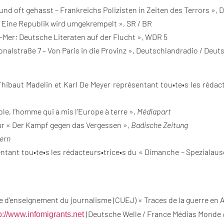
und oft gehasst – Frankreichs Polizisten in Zeiten des Terrors »,
 Eine Republik wird umgekrempelt », SR / BR
-Mer: Deutsche Literaten auf der Flucht », WDR 5
onalstraße 7 – Von Paris in die Provinz », Deutschlandradio / Deu
hibaut Madelin et Karl De Meyer représentant tou•te•s les rédac
e, l’homme qui a mis l’Europe à terre »,
Médiapart
ur « Der Kampf gegen das Vergessen »,
Badische Zeitung
ern
sentant tou•te•s les rédacteurs•trice•s du « Dimanche – Spezia
re d’enseignement du journalisme (CUEJ) « Traces de la guerre en 
(Deutsche Welle / France Médias Monde 
p://www.infomigrants.net