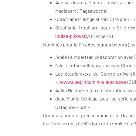
Annika Joeres, Simon Jockers, Jade 
Mediapart / Tageswoche)
Christiane Miethge et Nils Otte pour « 
Stéphanie Trouillard pour « Si je rev
(France 24)
louise-
pikovsky
Nominés pour
le Prix des jeunes talents
(can
Adèle Humbert (en collaboration avec E
Nils Otte (en collaboration avec Christ
Les étudiant•e•s du Centre universi
»,
(CUE
www.cuej.info/mini-sites/
traces
Anika Maldacker (en collaboration ave
Josa Mania-Schlegel pour sa série sur
Catégorie Écrit –
Comme annoncé précédemment, le Grand Pr
lauréats seront révélés lors de la remise du P