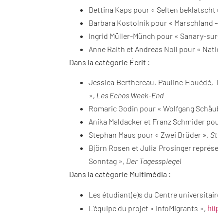
Bettina Kaps pour « Selten beklatscht 
Barbara Kostolnik pour « Marschland –
Ingrid Müller-Münch pour « Sanary-sur
Anne Raith et Andreas Noll pour « Nati
Dans la catégorie Écrit
:
Jessica Berthereau, Pauline Houédé, T
»,
Les Echos Week-End
Romaric Godin pour « Wolfgang Schäubl
Anika Maldacker et Franz Schmider po
Stephan Maus pour « Zwei Brüder »,
St
Björn Rosen et Julia Prosinger repré
Sonntag »,
Der Tagesspiegel
Dans la catégorie Multimédia
:
Les étudiant(e)s du Centre universitai
L’équipe du projet « InfoMigrants »,
htt