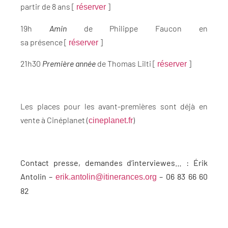
partir de 8 ans [
]
réserver
19h
Amin
de Philippe Faucon en
sa présence [
]
réserver
21h30
Première année
de Thomas Lilti [
]
réserver
Les places pour les avant-premières sont déjà en
vente à Cinéplanet (
)
cineplanet.fr
Contact presse, demandes d’interviewes… : Érik
Antolin –
– 06 83 66 60
erik.antolin@itinerances.org
82