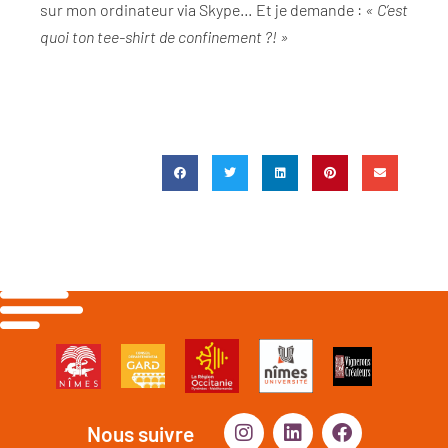
sur mon ordinateur via Skype… Et je demande :
« C’est
quoi ton tee-shirt de confinement ?! »
Nous suivre