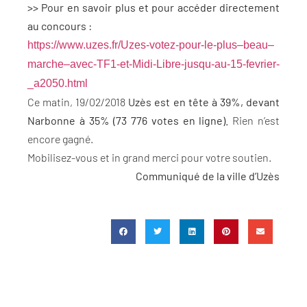
>> Pour en savoir
plus
et pour accéder directement
au concours :
https://www.
uzes
.fr/
Uzes
-votez
-pour-le-
plus
–
beau
–
marche
–
avec-TF1-et-Midi-Libre-jusqu-
au-15-fevrier-
_a2050.html
Ce matin, 19/02/2018
Uzès
est en tête à 39%, devant
Narbonne à 35% (73 776 votes en ligne).
Rien n’est
encore gagné.
Mobilisez-vous et in grand merci pour votre soutien.
Communiqué de la ville d’Uzès