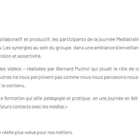
llaboratif et productif, les participants de la journée Mediatrain
ew. Les synergies au sein du groupe, dans une ambiance bienveillant
sion et assertivité.
 des vidéos – réalisées par Bernard Puchol qui jouait le rôle 
s autres ne nous perçoivent pas comme nous nous percevons nous
t le contenu.
 formation qui allie pédagogie et pratique, en une journée on fai
futurs contacts avec les médias
.»
ne réelle plus-value pour nos métiers.