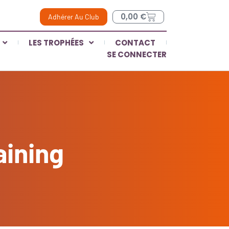
0,00
€
Adhérer Au Club
LES TROPHÉES
CONTACT
SE CONNECTER
aining