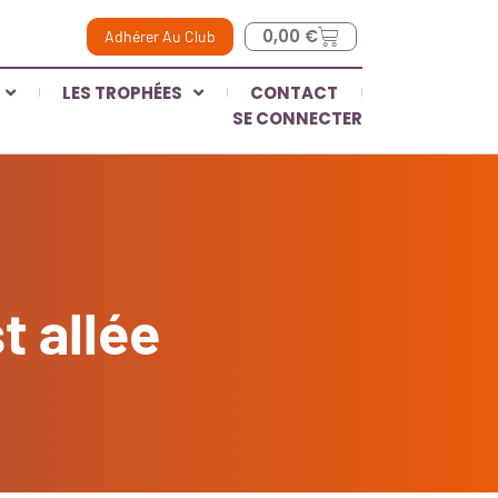
0,00
€
Adhérer Au Club
LES TROPHÉES
CONTACT
SE CONNECTER
t allée