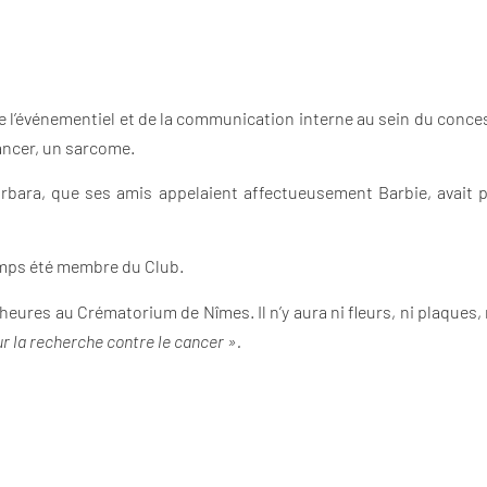
e l’événementiel et de la communication interne au sein du conc
cancer, un sarcome.
bara, que ses amis appelaient affectueusement Barbie, avait par
emps été membre du Club.
 heures au Crématorium de Nîmes. Il n’y aura ni fleurs, ni plaques
r la recherche contre le cancer ».