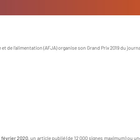
re et de l’alimentation (AFJA) organise son Grand Prix 2019 du jour
€
r
février 2020
,
un article publié
(de 12 000 signes maximum) ou
un