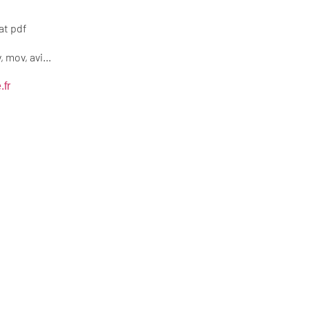
at pdf
, mov, avi…
.fr