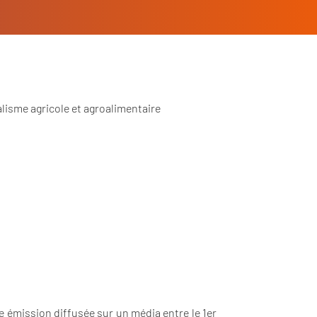
nalisme agricole et agroalimentaire
e émission diffusée
sur un média
entre le 1er