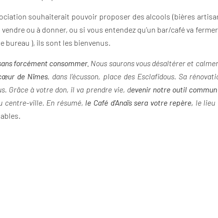
ociation souhaiterait pouvoir proposer des alcools (bières artisana
 vendre ou à donner, ou si vous entendez qu’un bar/café va fermer,
e bureau ), ils sont les bienvenus.
r, sans forcément consommer.
Nous saurons vous désaltérer et calmer 
 cœur de Nîmes
, dans l’écusson, place des Esclafidous. Sa rénovat
us. Grâce à votre don, il va prendre vie, d
evenir notre outil commun 
u centre-ville. En résumé,
le Café d’Anaïs sera votre repère,
le lieu
ables.