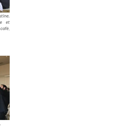
stine,
ie et
café.
.