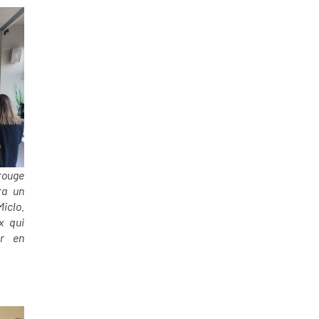
 rouge
ra un
iclo.
x qui
er en