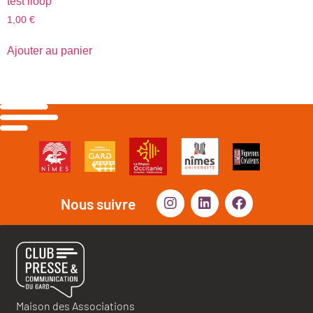
test iloop
1,00
€
Ajouter au panier
Nous suivre
Maison des Associations