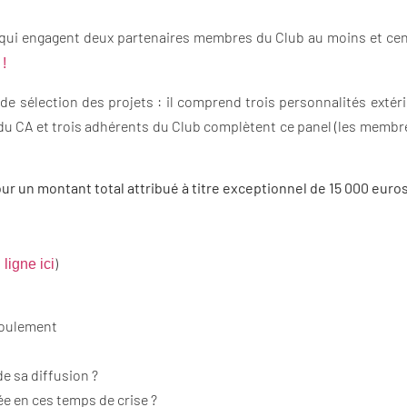
 qui engagent deux partenaires membres du Club au moins et cent
!
e sélection des projets : il comprend trois personnalités extér
es du CA et trois adhérents du Club complètent ce panel (les memb
ur un montant total attribué à titre exceptionnel de 15 000 euros
)
ligne ici
éroulement
e sa diffusion ?
ée en ces temps de crise ?