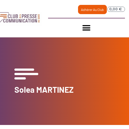
0,00
€
Adhérer Au Club
Solea MARTINEZ