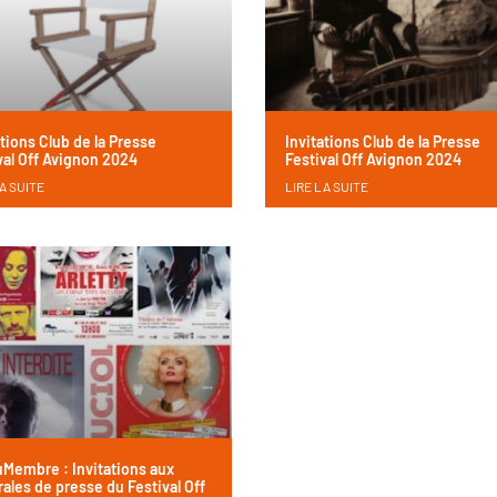
ations Club de la Presse
Invitations Club de la Presse
val Off Avignon 2024
Festival Off Avignon 2024
A SUITE
LIRE LA SUITE
Membre : Invitations aux
ales de presse du Festival Off