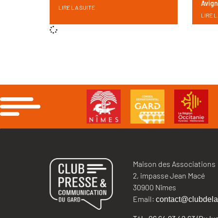
Avig
LIRE LA SUITE
LIRE L
Maison des Associations
2, impasse Jean Macé
30900 Nîmes
Email:
contact@clubdela