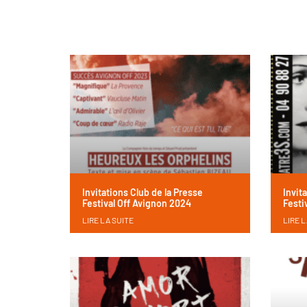
Invitations Club de la Presse
Invit
Festival Off Avignon 2024
Festi
LIRE LA SUITE
LIRE L