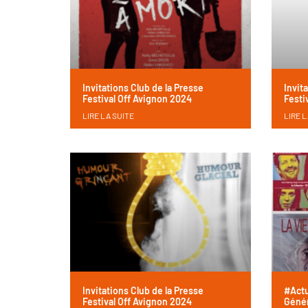
Invitations Club de la Presse
Invit
Festival Off Avignon 2024
Festi
LIRE LA SUITE
LIRE L
Invitations Club de la Presse
#Actu
Festival Off Avignon 2024
Génér