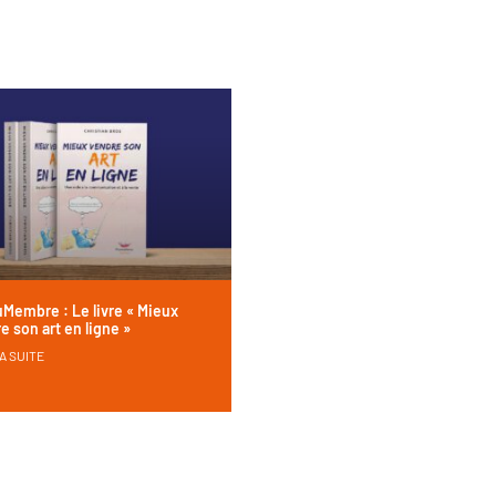
Membre : Le livre « Mieux
e son art en ligne »
A SUITE